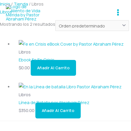
Ir
Inicio
/
Tienda
/ Libros
Main
al
Libros
Men
contenido
Mostrando los 2 resultados
Libros
Ebook Fe En Crisis
$
0.00
Añadir Al Carrito
Libros
Línea de Batalla por Abraham Pérez
$
350.00
Añadir Al Carrito